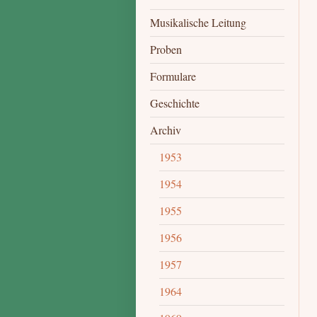
Musikalische Leitung
Proben
Formulare
Geschichte
Archiv
1953
1954
1955
1956
1957
1964