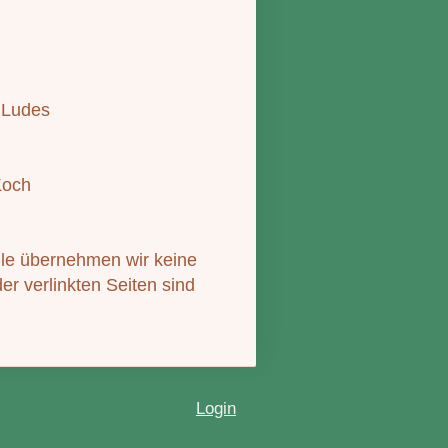
s Ludes
Koch
olle übernehmen wir keine
der verlinkten Seiten sind
Login