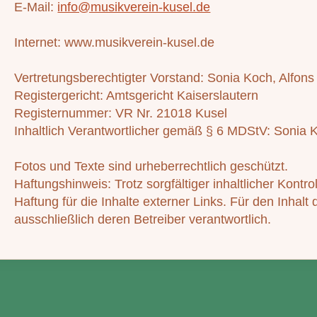
E-Mail:
info@musikverein-kusel.de
Internet: www.musikverein-kusel.de
Vertretungsberechtigter Vorstand: Sonia Koch, Alfon
Registergericht: Amtsgericht Kaiserslautern
Registernummer: VR Nr. 21018 Kusel
Inhaltlich Verantwortlicher gemäß § 6 MDStV: Sonia 
Fotos und Texte sind urheberrechtlich geschützt.
Haftungshinweis: Trotz sorgfältiger inhaltlicher Kontr
Haftung für die Inhalte externer Links. Für den Inhalt 
ausschließlich deren Betreiber verantwortlich.